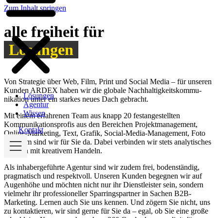
Zum Inhalt springen
alle freiheit für
Lösungen
Von Strategie über Web, Film, Print und Social Media – für unseren
Kunden ARDEX haben wir die globale Nachhaltigkeits­kommu­
Lösungen
nikation unter ein starkes neues Dach gebracht.
Agentur
Wissen
Mit einem erfahrenen Team aus knapp 20 festangestellten
Kommunikationsprofis aus den Bereichen Projektmanagement,
Kontakt
Online-Marketing, Text, Grafik, Social-Media-Management, Foto
und Film sind wir für Sie da. Dabei verbinden wir stets analytisches
Denken mit kreativem Handeln.
Als inhabergeführte Agentur sind wir zudem frei, bodenständig,
pragmatisch und respektvoll. Unseren Kunden begegnen wir auf
Augenhöhe und möchten nicht nur ihr Dienstleister sein, sondern
vielmehr ihr professioneller Sparringspartner in Sachen B2B-
Marketing. Lernen auch Sie uns kennen. Und zögern Sie nicht, uns
zu kontaktieren, wir sind gerne für Sie da – egal, ob Sie eine große