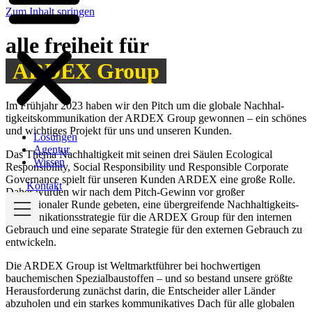
Zum Inhalt springen
alle freiheit für
ARDEX Group
Im Frühjahr 2023 haben wir den Pitch um die globale Nachhal­
tigkeits­kommu­nikation der ARDEX Group gewonnen – ein schönes
und wichtiges Projekt für uns und unseren Kunden.
Lösungen
Agentur
Das Thema Nachhaltigkeit mit seinen drei Säulen Ecological
Wissen
Responsibility, Social Responsibility und Responsible Corporate
Governance spielt für unseren Kunden ARDEX eine große Rolle.
Kontakt
Daher wurden wir nach dem Pitch-Gewinn vor großer
internationaler Runde gebeten, eine übergreifende Nachhal­tigkeits­­
kommu­nikations­strategie für die ARDEX Group für den internen
Gebrauch und eine separate Strategie für den externen Gebrauch zu
entwickeln.
Die ARDEX Group ist Weltmarktführer bei hochwertigen
bauchemischen Spezialbaustoffen – und so bestand unsere größte
Herausforderung zunächst darin, die Entscheider aller Länder
abzuholen und ein starkes kommunikatives Dach für alle globalen