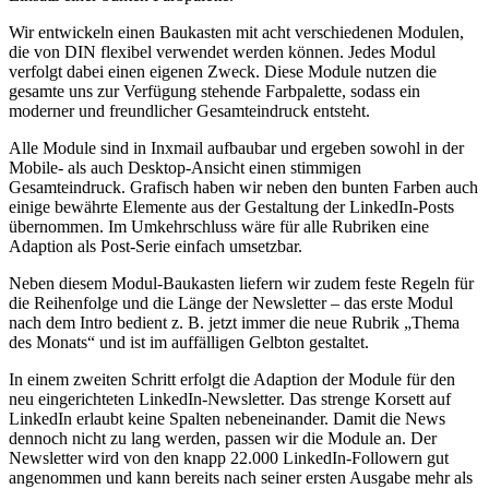
Wir entwickeln einen Baukasten mit acht verschiedenen Modulen,
die von DIN flexibel verwendet werden können. Jedes Modul
verfolgt dabei einen eigenen Zweck. Diese Module nutzen die
gesamte uns zur Verfügung stehende Farbpalette, sodass ein
moderner und freundlicher Gesamteindruck entsteht.
Alle Module sind in Inxmail aufbaubar und ergeben sowohl in der
Mobile- als auch Desktop-Ansicht einen stimmigen
Gesamteindruck. Grafisch haben wir neben den bunten Farben auch
einige bewährte Elemente aus der Gestaltung der LinkedIn-Posts
übernommen. Im Umkehrschluss wäre für alle Rubriken eine
Adaption als Post-Serie einfach umsetzbar.
Neben diesem Modul-Baukasten liefern wir zudem feste Regeln für
die Reihenfolge und die Länge der Newsletter – das erste Modul
nach dem Intro bedient z. B. jetzt immer die neue Rubrik „Thema
des Monats“ und ist im auffälligen Gelbton gestaltet.
In einem zweiten Schritt erfolgt die Adaption der Module für den
neu eingerichteten LinkedIn-Newsletter. Das strenge Korsett auf
LinkedIn erlaubt keine Spalten nebeneinander. Damit die News
dennoch nicht zu lang werden, passen wir die Module an. Der
Newsletter wird von den knapp 22.000 LinkedIn-Followern gut
angenommen und kann bereits nach seiner ersten Ausgabe mehr als