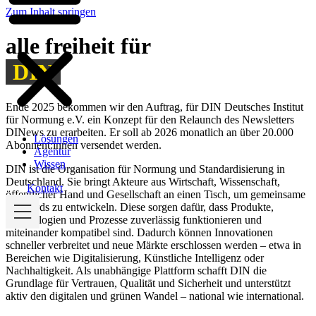
Zum Inhalt springen
alle freiheit für
DIN
Ende 2025 bekommen wir den Auftrag, für DIN Deutsches Institut
für Normung e.V. ein Konzept für den Relaunch des Newsletters
DINews zu erarbeiten. Er soll ab 2026 monatlich an über 20.000
Lösungen
Abonnent:innen versendet werden.
Agentur
Wissen
DIN ist die Organisation für Normung und Standardisierung in
Deutschland. Sie bringt Akteure aus Wirtschaft, Wissenschaft,
Kontakt
öffentlicher Hand und Gesellschaft an einen Tisch, um gemeinsame
Standards zu entwickeln. Diese sorgen dafür, dass Produkte,
Technologien und Prozesse zuverlässig funktionieren und
miteinander kompatibel sind. Dadurch können Innovationen
schneller verbreitet und neue Märkte erschlossen werden – etwa in
Bereichen wie Digitalisierung, Künstliche Intelligenz oder
Nachhaltigkeit. Als unabhängige Plattform schafft DIN die
Grundlage für Vertrauen, Qualität und Sicherheit und unterstützt
aktiv den digitalen und grünen Wandel – national wie international.