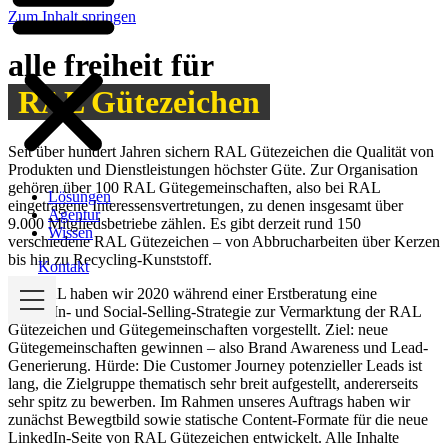
Zum Inhalt springen
alle freiheit für
RAL Gütezeichen
Seit über hundert Jahren sichern RAL Gütezeichen die Qualität von
Produkten und Dienstleistungen höchster Güte. Zur Organisation
gehören über 100 RAL Gütegemeinschaften, also bei RAL
Lösungen
eingetragene Interessensvertretungen, zu denen insgesamt über
Agentur
9.000 Mitgliedsbetriebe zählen. Es gibt derzeit rund 150
Wissen
verschiedene RAL Gütezeichen – von Abbrucharbeiten über Kerzen
bis hin zu Recycling-Kunststoff.
Kontakt
Für RAL haben wir 2020 während einer Erstberatung eine
LinkedIn- und Social-Selling-Strategie zur Vermarktung der RAL
Gütezeichen und Gütegemeinschaften vorgestellt. Ziel: neue
Gütegemeinschaften gewinnen – also Brand Awareness und Lead-
Generierung. Hürde: Die Customer Journey potenzieller Leads ist
lang, die Zielgruppe thematisch sehr breit aufgestellt, andererseits
sehr spitz zu bewerben. Im Rahmen unseres Auftrags haben wir
zunächst Bewegtbild sowie statische Content-Formate für die neue
LinkedIn-Seite von RAL Gütezeichen entwickelt. Alle Inhalte