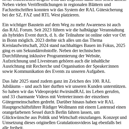
Neben vielen Veröffentlichungen in regionalen Blättern und
Fachzeitschriften konnten wir das System der RAL Gütesicherung
bei der SZ, FAZ und RTL West platzieren.
Ein wichtiger Baustein auf dem Weg zu mehr Awareness ist auch
das RAL Forum. Seit 2023 führen wir die halbtägige Veranstaltung
als hybrides Event durch, d. h. die Teilnahme ist online oder vor Ort
in Bonn möglich. 2023 drehte sich alles um das Thema
Kreislaufwirtschaft, 2024 stand nachhaltiges Bauen im Fokus, 2025
ging es um Sekundärrohstoffe. Neben der technischen
Durchführung inklusive Programmierung der Website,
Aufzeichnung und Livestream gehören auch die inhaltliche
Ausrichtung mit Recherche und Organisation der Speaker:innen
sowie Kommunikation des Events zu unseren Aufgaben.
Das Jahr 2025 stand zudem ganz im Zeichen des 100. RAL
Jubiläums – und auch hier durften wir unseren Kunden unterstützen.
So haben wir das Videoprojekt #wirsindRAL ins Leben gerufen,
und 33 charmante Videos mit Vertreter:innen der einzelnen
Gütegemeinschaften gedreht. Darüber hinaus haben wir RAL
Hauptgeschäftsführer Rüdiger Wollmann mit einem Lastenrad einen
orangefarbenen Sessel durch Berlin fahren lassen, um
Glückwünsche aus Politik und Wirtschaft einzufangen. Konzept und
Umsetzung dieses originellen Gratulationsvideos lag ebenfalls bei
alle freiheit.